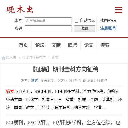
账号
自动登录
找回密码
密码
注册账号
登录
首页
论坛
文献
职聘
论文
搜索
晓木虫
会议与征稿布告
正文
【征稿】期刊全科方向征稿
发布：
慧眸
发表时间：
2020-4-29 17:13
阅读量：
114547
»
»
摘要
:
SCI期刊，SSCI期刊，EI期刊多学科，全方位征稿，包检索
征稿方向：电化学，机器人，人工智能，机械，金融，计算机，环
境，图像，教学，可持续，海洋海事，纳米材料，农业 ...
SCI期刊，SSCI期刊，EI期刊多学科，全方位征稿，包