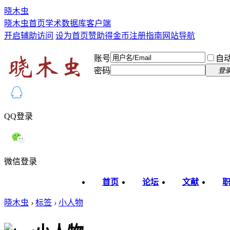
晓木虫
晓木虫首页
学术数据库
客户端
开启辅助访问
设为首页
赞助得金币
注册指南
网站导航
账号
自
密码
登
QQ登录
微信登录
首页
论坛
文献
晓木虫
›
标签
›
小人物