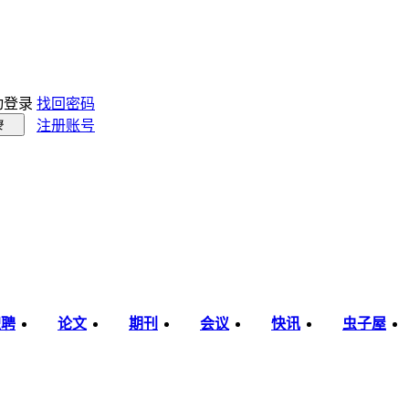
动登录
找回密码
注册账号
录
职聘
论文
期刊
会议
快讯
虫子屋