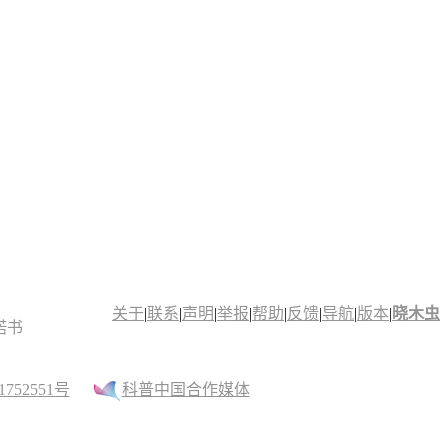
关于
|
联系
|
声明
|
举报
|
帮助
|
反馈
|
导航
|
版本
|
晓木虫
诺书
52551号
科普中国合作媒体