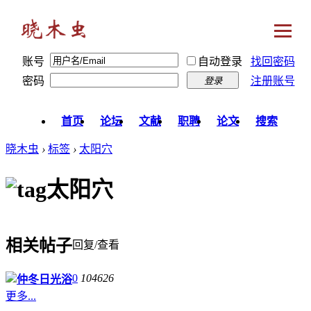
账号
自动登录
找回密码
密码
注册账号
登录
首页
论坛
文献
职聘
论文
搜索
晓木虫
›
标签
›
太阳穴
太阳穴
相关帖子
回复/查看
0
104626
仲冬日光浴
更多...