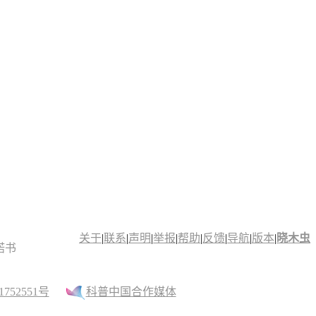
关于
|
联系
|
声明
|
举报
|
帮助
|
反馈
|
导航
|
版本
|
晓木虫
诺书
52551号
科普中国合作媒体