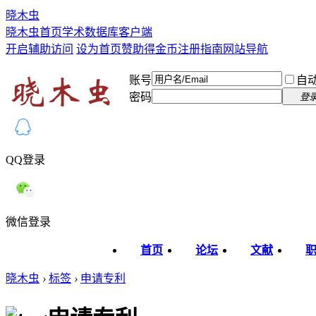
晓木虫
晓木虫首页
学术数据库
客户端
开启辅助访问
设为首页
赞助得金币
注册指南
网站导航
账号
自
密码
登
QQ登录
微信登录
首页
论坛
文献
晓木虫
›
标签
›
申请专利