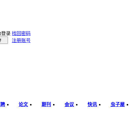
动登录
找回密码
注册账号
录
职聘
论文
期刊
会议
快讯
虫子屋