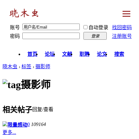
账号
自动登录
找回密码
密码
注册账号
登录
首页
论坛
文献
职聘
论文
搜索
晓木虫
›
标签
›
摄影师
摄影师
相关帖子
回复/查看
0
109164
限量感动
更多...