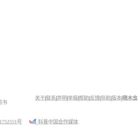
关于
|
联系
|
声明
|
举报
|
帮助
|
反馈
|
导航
|
版本
|
晓木虫
诺书
52551号
科普中国合作媒体