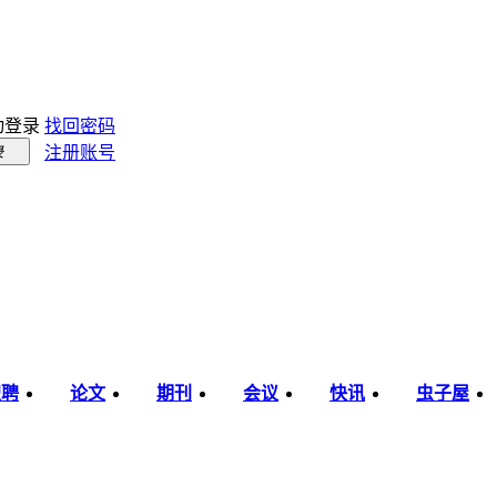
动登录
找回密码
注册账号
录
职聘
论文
期刊
会议
快讯
虫子屋