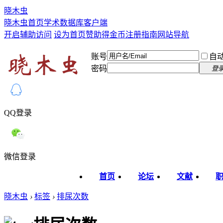
晓木虫
晓木虫首页
学术数据库
客户端
开启辅助访问
设为首页
赞助得金币
注册指南
网站导航
账号
自
密码
登
QQ登录
微信登录
首页
论坛
文献
晓木虫
›
标签
›
排尿次数