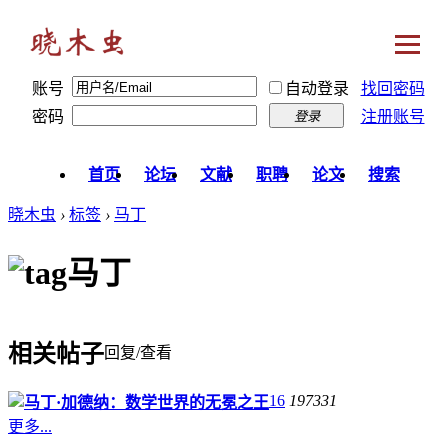
账号
自动登录
找回密码
密码
注册账号
登录
首页
论坛
文献
职聘
论文
搜索
晓木虫
›
标签
›
马丁
马丁
相关帖子
回复/查看
16
197331
马丁·加德纳：数学世界的无冕之王
更多...