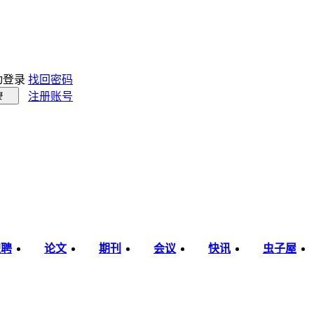
动登录
找回密码
注册账号
录
职聘
论文
期刊
会议
快讯
虫子屋