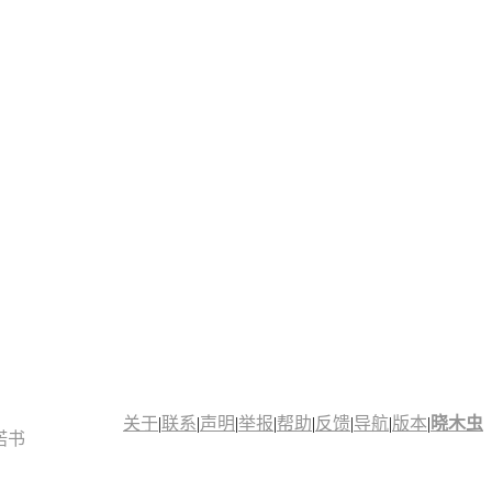
关于
|
联系
|
声明
|
举报
|
帮助
|
反馈
|
导航
|
版本
|
晓木虫
诺书