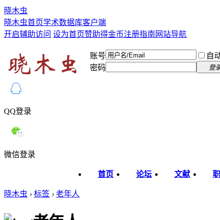
晓木虫
晓木虫首页
学术数据库
客户端
开启辅助访问
设为首页
赞助得金币
注册指南
网站导航
账号
自
密码
登
QQ登录
微信登录
首页
论坛
文献
晓木虫
›
标签
›
老年人