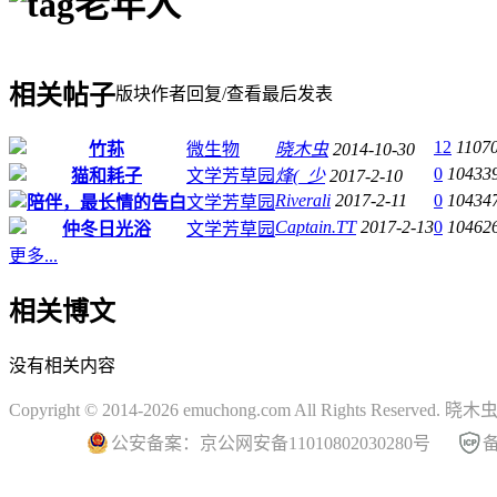
老年人
相关帖子
版块
作者
回复/查看
最后发表
12
1107
竹荪
微生物
晓木虫
2014-10-30
0
10433
猫和耗子
文学芳草园
烽(_少
2017-2-10
Riverali
2017-2-11
0
10434
陪伴，最长情的告白
文学芳草园
Captain.TT
2017-2-13
0
10462
仲冬日光浴
文学芳草园
更多...
相关博文
没有相关内容
Copyright © 2014-2026 emuchong.com All Rights Reserved.
公安备案：京公网安备11010802030280号
备