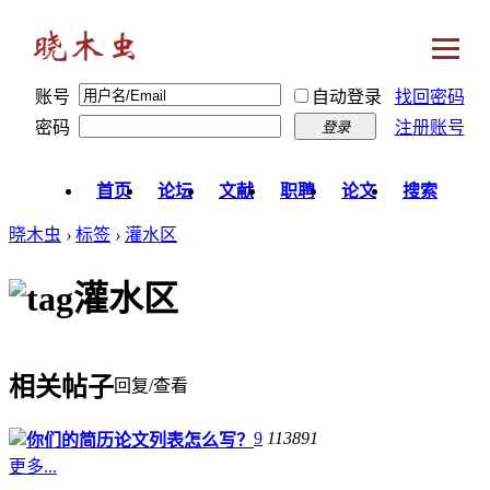
账号
自动登录
找回密码
密码
注册账号
登录
首页
论坛
文献
职聘
论文
搜索
晓木虫
›
标签
›
灌水区
灌水区
相关帖子
回复/查看
9
113891
你们的简历论文列表怎么写？
更多...