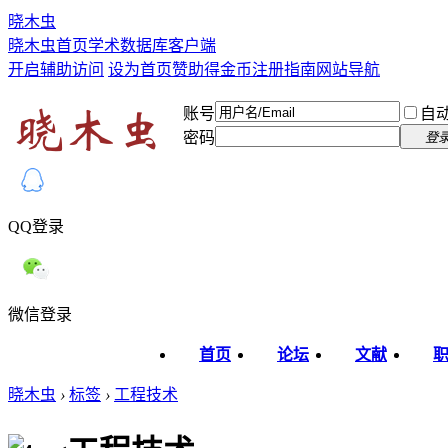
晓木虫
晓木虫首页
学术数据库
客户端
开启辅助访问
设为首页
赞助得金币
注册指南
网站导航
账号
自
密码
登
QQ登录
微信登录
首页
论坛
文献
晓木虫
›
标签
›
工程技术