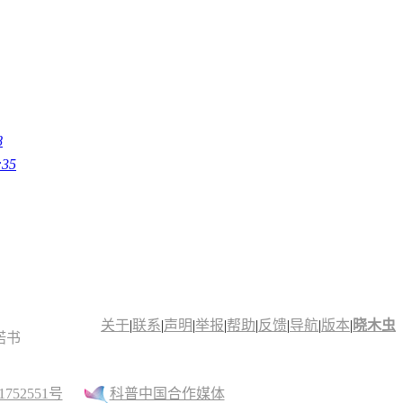
8
:35
关于
|
联系
|
声明
|
举报
|
帮助
|
反馈
|
导航
|
版本
|
晓木虫
诺书
52551号
科普中国合作媒体