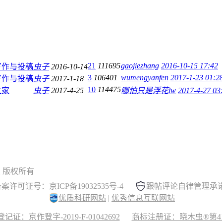
21
111695
gaojiezhang
2016-10-15 17:42
写作与投稿
虫子
2016-10-14
3
106401
wumengyanfen
2017-1-23 01:2
写作与投稿
虫子
2017-1-18
10
114475
之家
虫子
2017-4-25
哪怕只是浮花lw
2017-4-27 03
 晓木虫 版权所有
案许可证号：京ICP备19032535号-4
跟帖评论自律管理承
优质科研网站
|
优秀信息互联网站
记证：京作登字-2019-F-01042692
商标注册证：晓木虫®第417