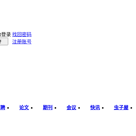
动登录
找回密码
注册账号
录
职聘
论文
期刊
会议
快讯
虫子屋