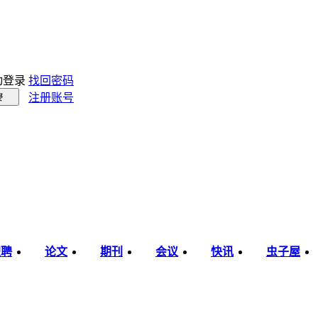
动登录
找回密码
注册账号
录
职聘
论文
期刊
会议
快讯
虫子屋