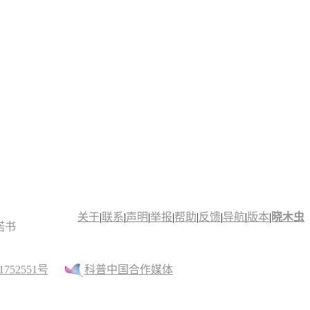
关于
|
联系
|
声明
|
举报
|
帮助
|
反馈
|
导航
|
版本
|
晓木虫
诺书
52551号
科普中国合作媒体