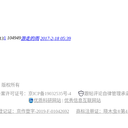
1
104949
13
游走的雨
2017-2-18 05:39
 晓木虫 版权所有
案许可证号：京ICP备19032535号-4
跟帖评论自律管理承
优质科研网站
|
优秀信息互联网站
记证：京作登字-2019-F-01042692
商标注册证：晓木虫®第417