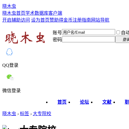
晓木虫
晓木虫首页
学术数据库
客户端
开启辅助访问
设为首页
赞助得金币
注册指南
网站导航
账号
自
密码
登
QQ登录
微信登录
首页
论坛
文献
晓木虫
›
标签
›
大专院校