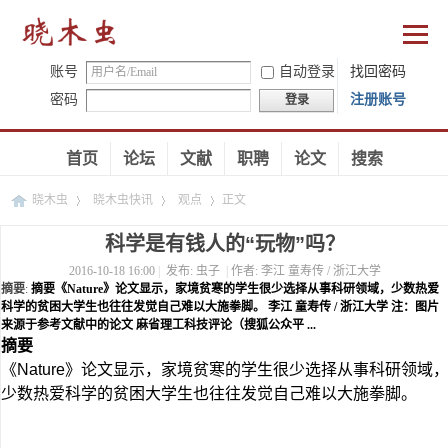
账号
自动登录
找回密码
密码
注册账号
登录
首页
论坛
文献
职聘
论文
搜索
晓木虫
晓木虫快讯
观点
正文
科学是有钱人的“玩物”吗？
2016-10-18 16:00
|
发布:
虫子
|
作者:
李江 童寿传 / 浙江大学
›
›
›
摘要
:
摘要《Nature》论文显示，家境贫寒的学生很少选择从事科研领域，少数热爱
科学的贫困大学生也往往发觉自己难以大施拳脚。 李江 童寿传 / 浙江大学 注：图片
来源于参考文献中的论文 麻省理工科技评论（搜狐公众平 ...
摘要
《Nature》论文显示，家境贫寒的学生很少选择从事科研领域
少数热爱科学的贫困大学生也往往发觉自己难以大施拳脚。