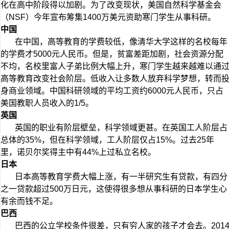
化在高中阶段得以加剧。为了改变现状，美国自然科学基金会
（NSF）今年宣布筹集1400万美元资助寒门学生从事科研。
中国
在中国，高等教育的学费较低，像清华大学这样的名校每年
的学费才5000元人民币。但是，贫富差距加剧，社会资源分配
不均，名校里富人子弟比例大幅上升，寒门学生越来越难以通
高等教育改变社会阶层。低收入让多数人放弃科学梦想，转而
身商业领域。中国科研领域的平均工资约6000元人民币，只占
美国教职人员收入的1/5。
英国
英国的职业有阶层壁垒，科学领域更甚。在英国工人阶层占
总体的35%，但在科学领域，工人阶层仅占15%。过去25年
里，诺贝尔奖得主中有44%上过私立名校。
日本
日本高等教育学费大幅上涨，有一半研究生有贷款，有四分
之一贷款超过500万日元，这使得很多想从事科研的日本学生心
有余而钱不足。
巴西
巴西的公立学校条件很差，只有穷人家的孩子才会去。201