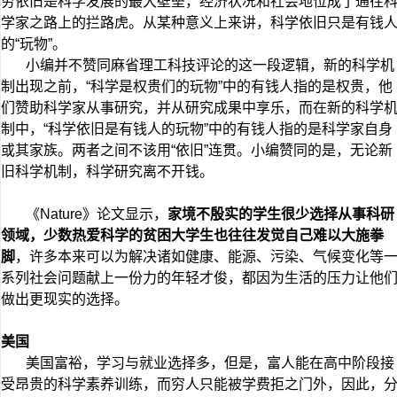
穷依旧是科学发展的最大壁垒，经济状况和社会地位成了通往
学家之路上的拦路虎。从某种意义上来讲，科学依旧只是有钱
的“玩物”。
小编并不赞同麻省理工科技评论的这一段逻辑，新的科学机
制出现之前，“科学是权贵们的玩物”中的有钱人指的是权贵，他
们赞助科学家从事研究，并从研究成果中享乐，而在新的科学
制中，“科学依旧是有钱人的玩物”中的有钱人指的是科学家自身
或其家族。两者之间不该用“依旧”连贯。小编赞同的是，无论新
旧科学机制，科学研究离不开钱。
《Nature》论文显示，
家境不殷实的学生很少选择从事科研
领域，少数热爱科学的贫困大学生也往往发觉自己难以大施拳
脚
，许多本来可以为解决诸如健康、能源、污染、气候变化等
系列社会问题献上一份力的年轻才俊，都因为生活的压力让他
做出更现实的选择。
美国
美国富裕，学习与就业选择多，但是，富人能在高中阶段接
受昂贵的科学素养训练，而穷人只能被学费拒之门外，因此，