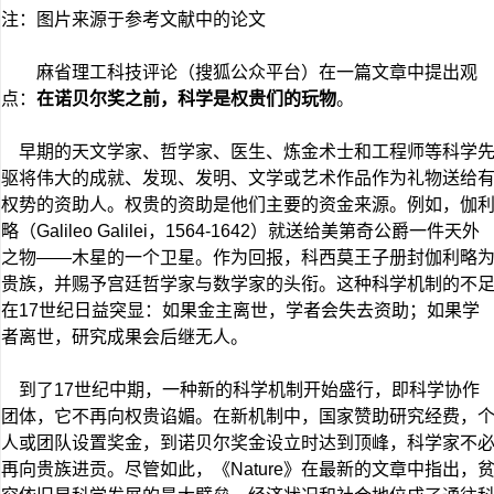
注：图片来源于参考文献中的论文
麻省理工科技评论（搜狐公众平台）在一篇文章中提出观
点：
在诺贝尔奖之前，科学是权贵们的玩物
。
早期的天文学家、哲学家、医生、炼金术士和工程师等科学
驱将伟大的成就、发现、发明、文学或艺术作品作为礼物送给
权势的资助人。权贵的资助是他们主要的资金来源。例如，伽
略（Galileo Galilei，1564-1642）就送给美第奇公爵一件天外
之物——木星的一个卫星。作为回报，科西莫王子册封伽利略
贵族，并赐予宫廷哲学家与数学家的头衔。这种科学机制的不
在17世纪日益突显：如果金主离世，学者会失去资助；如果学
者离世，研究成果会后继无人。
到了17世纪中期，一种新的科学机制开始盛行，即科学协作
团体，它不再向权贵谄媚。在新机制中，国家赞助研究经费，
人或团队设置奖金，到诺贝尔奖金设立时达到顶峰，科学家不
再向贵族进贡。尽管如此，《Nature》在最新的文章中指出，