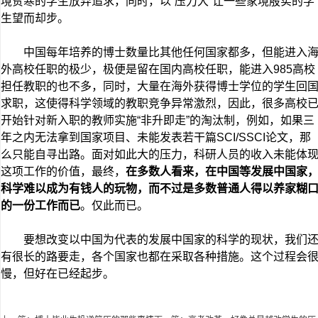
境贫寒的学生放弃追求，同时，以“压力大”让一些家境殷实的学
生望而却步。
中国每年培养的博士数量比其他任何国家都多，但能进入
外高校任职的极少，极便是留在国内高校任职，能进入985高校
担任教职的也不多，同时，大量在海外获得博士学位的学生回
求职，这使得科学领域的教职竞争异常激烈，因此，很多高校
开始针对新入职的教师实施“非升即走”的淘汰制，例如，如果三
年之内无法拿到国家项目、未能发表若干篇SCI/SSCI论文，那
么只能自寻出路。面对如此大的压力，科研人员的收入未能体
这项工作的价值，最终，
在多数人看来，在
中国等发展中国家
科
学难以成为有钱人的玩物，而不过是多数普通人得以养家糊
的一份工作而已
。仅此而已。
要想改变以中国为代表的发展中国家的科学的现状，我们
有很长的路要走，各个国家也都在采取各种措施。这个过程会
慢，但好在已经起步。