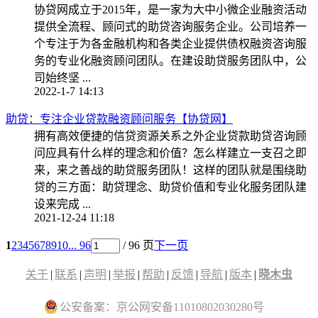
协贷网成立于2015年，是一家为大中小微企业融资活动
提供全流程、顾问式的助贷咨询服务企业。公司培养一
个专注于为各金融机构和各类企业提供债权融资咨询服
务的专业化融资顾问团队。在建设助贷服务团队中，公
司始终坚 ...
2022-1-7 14:13
助贷：专注企业贷款融资顾问服务【协贷网】
拥有高效便捷的信贷资源关系之外企业贷款助贷咨询顾
问应具有什么样的理念和价值？怎么样建立一支召之即
来，来之善战的助贷服务团队！这样的团队就是围绕助
贷的三方面：助贷理念、助贷价值和专业化服务团队建
设来完成 ...
2021-12-24 11:18
1
2
3
4
5
6
7
8
9
10
... 96
/ 96 页
下一页
关于
|
联系
|
声明
|
举报
|
帮助
|
反馈
|
导航
|
版本
|
晓木虫
公安备案：京公网安备11010802030280号