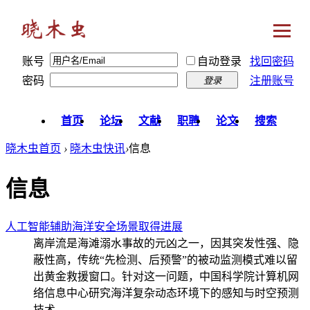
账号
自动登录
找回密码
密码
注册账号
登录
首页
论坛
文献
职聘
论文
搜索
晓木虫首页
›
晓木虫快讯
›
信息
信息
人工智能辅助海洋安全场景取得进展
离岸流是海滩溺水事故的元凶之一，因其突发性强、隐
蔽性高，传统“先检测、后预警”的被动监测模式难以留
出黄金救援窗口。针对这一问题，中国科学院计算机网
络信息中心研究海洋复杂动态环境下的感知与时空预测
技术， ...