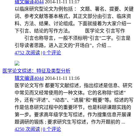
辑文编译4044
2014-11-11 11:17
以临床研究型论文为例包括 ： 文题、署名、提要、关键
词、参考文献等基本格式，其正文部分由引言、临床资
料、方法、结果、讨论组成。下面就接着为大家介绍一
下引言、结论的写作方法。 医学论文 引言写作
引言也称导言，一般不须标明“引言”二字。引言是
引导读者思路，进入正文的“开场白”，介绍 ...
4752 次阅读
|
0
个评论
医学论文综述：特征及类型分析
辑文编译4044
2014-11-11 11:16
医学论文写作 都要写文献综述，指出综述是信息、研究
中常见而又经常使用的一种文体。它的名称除“综述”
外，还有“评述”、“动态”、“进展”和“概要”等。综述的写
作是信息研究过程中的重要环节，也是科研课题实践的
第一步。要求高年级学生写综述，作为搜集信息开展课
题调研的锻炼 ; 要求研究生写综述，作为开题前的 ...
4250 次阅读
|
0
个评论