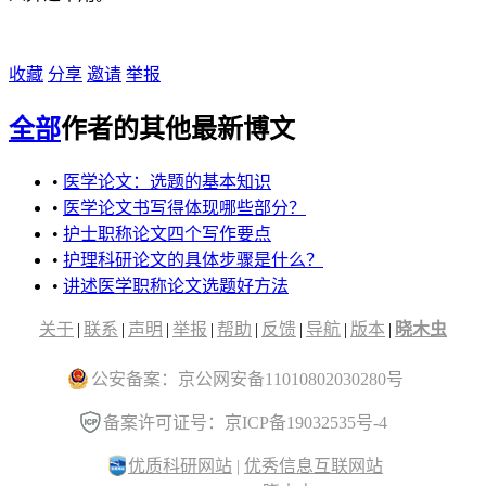
收藏
分享
邀请
举报
全部
作者的其他最新博文
•
医学论文：选题的基本知识
•
医学论文书写得体现哪些部分？
•
护士职称论文四个写作要点
•
护理科研论文的具体步骤是什么？
•
讲述医学职称论文选题好方法
关于
|
联系
|
声明
|
举报
|
帮助
|
反馈
|
导航
|
版本
|
晓木虫
公安备案：京公网安备11010802030280号
备案许可证号：京ICP备19032535号-4
优质科研网站
|
优秀信息互联网站