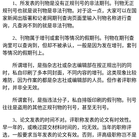
1
、
所发表的刊物是没有正规刊号的非法期刊。刊物无正
规刊号也就是说刊物是非法刊物。对于这一点，大家可以在国
家新闻出版署和记者网期刊查询页面里输入刊物名称进行查
询，凡查询不到的就是非法刊物。
2
、
刊物属于增刊或套刊等情况的假期刊。刊物在期刊查
询里可以查询到，但却不被承认，一般是因为发在增刊，套刊
等情况的假期刊上。
所谓增刊，是指杂志社或杂志编辑部在按正规出刊的同
时，私自印刷了多本同封面，不同内容的增刊。这类现象比较
难防，因为作案的都是杂志社或编辑部的人员。但作者评职称
时，并非全无效。
所谓套刊，是指违法分子，私自排版印刷的假刊物。刊号
往往是盗用的其他正规刊物的刊号，甚至无刊号。
3
、
论文发表的时间不对。评职称发表的论文有时效性。
早一年的，或晚过提交材料时间的，均无效。当年的职称评
选，一般要求当年发表的论文有效。否则，评高级职称岂不是