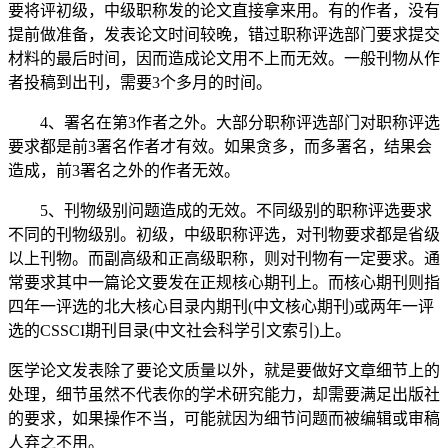
要将评初级，中级职称发的论文直接拿来用。有的作者，没有
提前做准备，发表论文时间较晚，错过职称评选部门要求提交
材料的最后时间，因而造成论文用不上而无效。一般刊物从作
者投稿到出刊，需要
3
个多月的时间。
4
、
署名在第
3
作者之外。大部分职称评选部门对职称评选
要求都是前
3
署名作者才有效。如果贪多，而多署名，结果会
造成，前
3
署名之外的作者无效。
5
、
刊物级别问题造成的无效。不同级别的职称评选要求
不同的刊物级别。初级，中级职称评选，对刊物要求都是省级
以上刊物。而副高级和正高级职称，则对刊物有一定要求。通
常要求其中一篇论文要发在正规核心期刊上。而核心期刊则指
四年一评选的北大核心目录内期刊
(
中文核心期刊
)
或两年一评
选的
CSSCI
期刊目录
(
中文社会科学引文索引
)
上。
医学论文发表除了要论文质量以外，就是要做好文章细节上的
处理，细节虽然不代表你的学术研究能力，却需要满足出版社
的要求，如果操作不当，可能就因为细节问题而被编辑或审稿
人弃之不用。