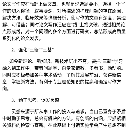
论文写作应在“点”上做文章，也就是说选题要小，选择一个写
作的切入途径，叙事要深，对所描述的护理问题的存在原因、
解决方法、临床效果等详细分析，使写作的文章有深度，易理
解
、
可借鉴
；
同时论文写作还应在“线”上找突破，通过相关论
点形成线，对一个问题的多个方面进行研究，总结形成高质量
系列化的论文发表。
2
、强化“三新”“三基”
如今新理论、新知识、新技术层出不穷，要把“三新”学习
融入到工作中，带着问题学，向专家请教，多看书，勤动脑。
同时应积极参加各种学术活动，了解
其
发展前沿，获得新信
息，掌握新方法，有利于专业理论知识的提高和确定写作方
向。
3
、勤于思考，促发灵感
灵感来源于所从事工作的投入与追求，当自己置身于矛盾
中时勤于思考
，总
会有解决
的
方法。有创新
的
内涵，应抓紧相
关资料的检索与查新。在此基础上付诸实施常会产生意想不到