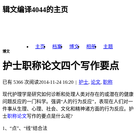
辑文编译4044的主页
主页
档案
博文
相册
主题
博文
护士职称论文四个写作要点
已有 5366 次阅读
2014-11-24 16:20
|
护士
,
论文
,
职称
现代护理学是研究如何诊断和处理人类对存在的或潜在的健康
问题反应的一门科学
。
强调“人的行为反应”，表现在人们对一
件事从生理、心理、社会、文化和精神诸方面的行为反应。护
士
职称论文
写作的要点是什么呢
?
1
、“点”、“线”结合法