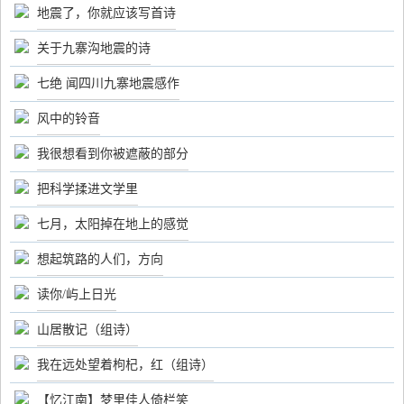
地震了，你就应该写首诗
关于九寨沟地震的诗
七绝 闻四川九寨地震感作
风中的铃音
我很想看到你被遮蔽的部分
把科学揉进文学里
七月，太阳掉在地上的感觉
想起筑路的人们，方向
读你/屿上日光
山居散记（组诗）
我在远处望着枸杞，红（组诗）
【忆江南】梦里佳人倚栏笑