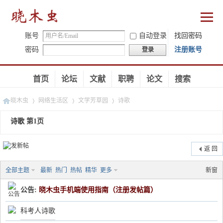
账号
自动登录
找回密码
密码
注册账号
登录
首页
论坛
文献
职聘
论文
搜索
晓木虫
网络生活区
文学芳草园
诗歌
诗歌
第1页
›
›
›
返 回
全部主题
最新
热门
热帖
精华
更多
新窗
公告:
晓木虫手机端使用指南（注册发帖篇）
科考人诗歌