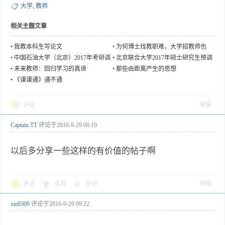
大学
,
教师
相关主题文章
•
我教本科生写论文
•
为何博士找教职难，大学招教师也
难？
•
中国石油大学（北京）2017年考研调
•
北京联合大学2017年硕士研究生预调
剂信息
剂
•
未来教师：回归学习的真谛
•
那些由距离产生的思想
•
《课课通》通不通
评论
举报
Captain.TT
评论于
2016-9-29 06:19
以后多分享一些这样的有价值的帖子啊
评论
支持
反对
举报
xie0309
评论于
2016-9-29 09:22