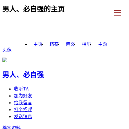
男人、必自强的主页
主页
档案
博文
相册
主题
头像
男人、必自强
收听TA
加为好友
给我留言
打个招呼
发送消息
档案资料