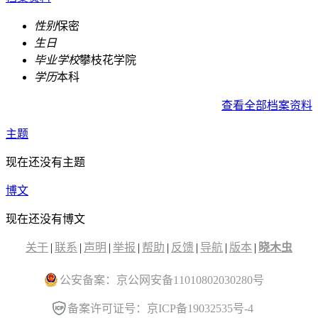
性别
保密
生日
毕业学校
攀枝花学院
学历
本科
查看全部档案资料
主题
现在还没有主题
博文
现在还没有博文
关于
|
联系
|
声明
|
举报
|
帮助
|
反馈
|
导航
|
版本
|
晓木虫
公安备案：京公网安备11010802030280号
备案许可证号：京ICP备19032535号-4