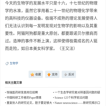
今天的生物学的发展水平只是十六，十七世纪的物理
学的水准，虽然它享用着二十一世纪的物理化学带来
的高科技的仪器设备。极端不成熟的理论发展使得人
们无法认识到每一发明发现对生物学的影响以及其重
要性。阿猫阿狗都是重大原创，都要跟诺贝尔擦肩而
过。造神的事件不断上演，这样使得极需成名的人铤
而走险，如日本美女科学家。（王又法）
生物学
收藏
支持
反对
相关主题文章
•
恒瑞医药研发类岗位招聘
•
一个生态学研究者对转基因问题的疑
问
•
中国科研工作者的Paper情愫
•
Science 125个科学前沿问题
•
重复别人的研究论文，胆子要足够大
•
Nature neuroscience——新研究揭示口