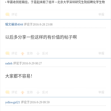
渴和好盐的神经生物学机制
•
早晨收到拒稿信，于是起床跑了组半
•
北京大学深圳研究生院招聘化学生物
马
学、药物化学专业博士后
评论
举报
辑文编译4044
评论于
2016-9-28 23:08
以后多分享一些这样的有价值的帖子啊
评论
支持
反对
举报
radieh
评论于
2016-9-29 00:27
大家都不容易！
评论
支持
反对
举报
yellowgirl21
评论于
2016-9-29 09:59