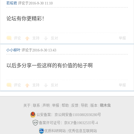
若绾君
评论于
2016-9-30 11:10
论坛有你更精彩！
评论
支持
反对
举报
小小柳叶
评论于
2016-9-30 13:43
以后多分享一些这样的有价值的帖子啊
评论
支持
反对
举报
关于
|
联系
|
声明
|
举报
|
帮助
|
反馈
|
导航
|
版本
|
晓木虫
公安备案：京公网安备11010802030280号
备案许可证号：京ICP备19032535号-4
优质科研网站
|
优秀信息互联网站