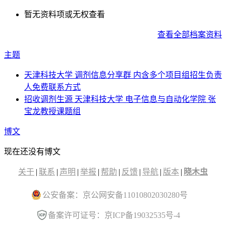
暂无资料项或无权查看
查看全部档案资料
主题
天津科技大学 调剂信息分享群 内含多个项目组招生负责
人免费联系方式
招收调剂生源 天津科技大学 电子信息与自动化学院 张
宝龙教授课题组
博文
现在还没有博文
关于
|
联系
|
声明
|
举报
|
帮助
|
反馈
|
导航
|
版本
|
晓木虫
公安备案：京公网安备11010802030280号
备案许可证号：京ICP备19032535号-4