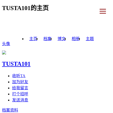
TUSTA101的主页
主页
档案
博文
相册
主题
头像
TUSTA101
收听TA
加为好友
给我留言
打个招呼
发送消息
档案资料