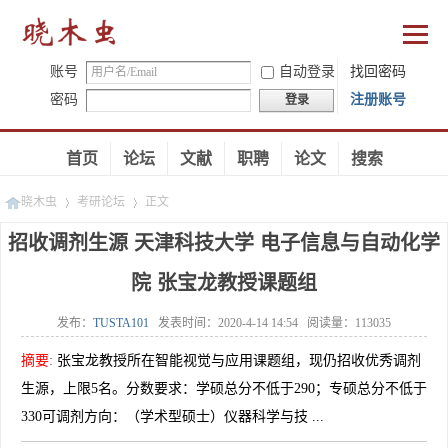
账号
自动登录
找回密码
密码
注册账号
登录
首页
论坛
文献
职聘
论文
搜索
晓木虫
考研论坛
正文
招收调剂生源 天津科技大学 电子信息与自动化学
院 张宝龙教授课题组
»
»
发布：
TUSTA101
发表时间：
2020-4-14 14:54
阅读量：
113035
摘要
:
张宝龙教授所在智能视觉与应用课题组，现仍招收优秀调剂
生源，上限5名。分数要求：学硕总分不低于290；专硕总分不低于
330可调剂方向：（学术型硕士）仪器科学与技 ...