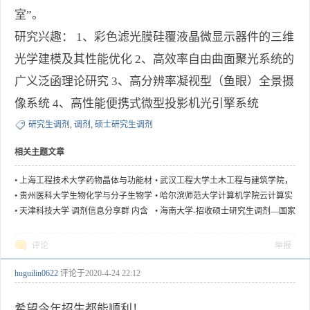
室”。
研究兴趣： 1、彩色滤光膜硅覆液晶微显示器件的三维
光学建模及其性能优化 2、高效率自由曲面聚光系统的
广义泛函理论研究 3、高分辨率凝视型（鱼眼）全景摄
像系统 4、高性能便携式微型投影机光引擎系统
研究生调剂
,
调剂
,
硕士研究生调剂
相关主题文章
•
上海工程技术大学药物晶体与功能材
•
武汉工程大学土木工程与建筑学院，
料课题组接受研究生调剂
车-桥耦合及健康监测团队招收桥梁结
•
贵州医科大学生物化学与分子生物学
•
哈尔滨师范大学计算机学院云计算实
构调剂研究生
专业接收调剂生
验室招收2020年调剂研究生
•
天津科技大学 调剂信息分享群 内含
•
海南大学-招收硕士研究生调剂—国家
多个项目组招生负责人免费联系方式
南海海洋资源利用国家重点实验室
评论
举报
huguilin0622
评论于
2020-4-24 22:12
希望今年招生都能顺利！