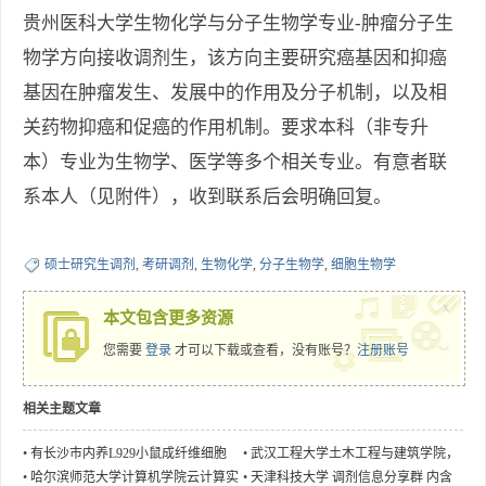
贵州医科大学生物化学与分子生物学专业-肿瘤分子生
物学方向接收调剂生，该方向主要研究癌基因和抑癌
基因在肿瘤发生、发展中的作用及分子机制，以及相
关药物抑癌和促癌的作用机制。要求本科（非专升
本）专业为生物学、医学等多个相关专业。有意者联
系本人（见附件），收到联系后会明确回复。
硕士研究生调剂
,
考研调剂
,
生物化学
,
分子生物学
,
细胞生物学
x
本文包含更多资源
您需要
登录
才可以下载或查看，没有账号？
注册账号
相关主题文章
•
有长沙市内养L929小鼠成纤维细胞
•
武汉工程大学土木工程与建筑学院，
吗？有偿急求一支细胞。
车-桥耦合及健康监测团队招收桥梁结
•
哈尔滨师范大学计算机学院云计算实
•
天津科技大学 调剂信息分享群 内含