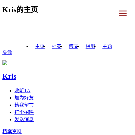
Kris的主页
主页
档案
博文
相册
主题
头像
Kris
收听TA
加为好友
给我留言
打个招呼
发送消息
档案资料