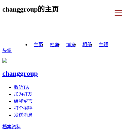
changgroup的主页
主页
档案
博文
相册
主题
头像
changgroup
收听TA
加为好友
给我留言
打个招呼
发送消息
档案资料