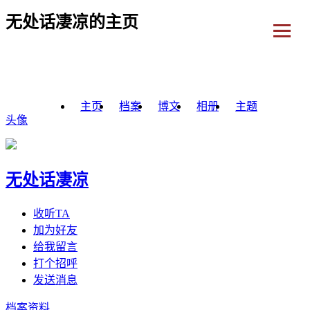
无处话凄凉的主页
主页
档案
博文
相册
主题
头像
无处话凄凉
收听TA
加为好友
给我留言
打个招呼
发送消息
档案资料