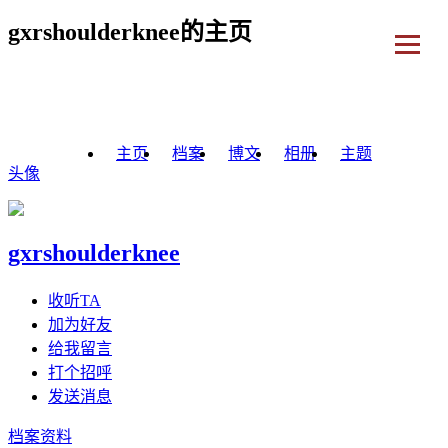
gxrshoulderknee的主页
主页
档案
博文
相册
主题
头像
gxrshoulderknee
收听TA
加为好友
给我留言
打个招呼
发送消息
档案资料