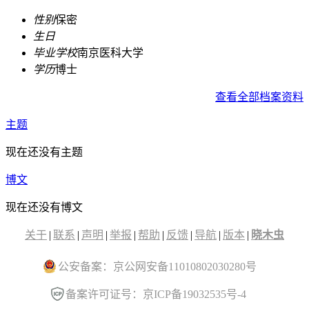
性别
保密
生日
毕业学校
南京医科大学
学历
博士
查看全部档案资料
主题
现在还没有主题
博文
现在还没有博文
关于
|
联系
|
声明
|
举报
|
帮助
|
反馈
|
导航
|
版本
|
晓木虫
公安备案：京公网安备11010802030280号
备案许可证号：京ICP备19032535号-4