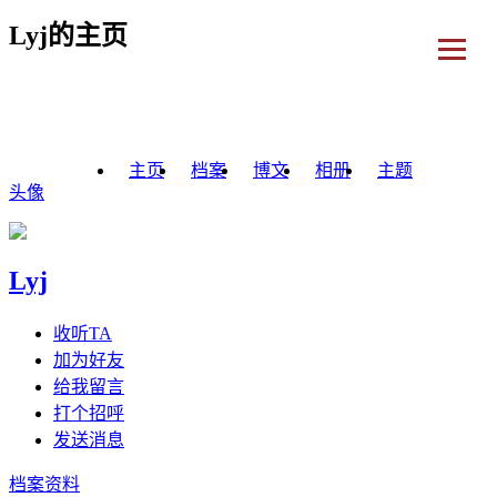
Lyj的主页
主页
档案
博文
相册
主题
头像
Lyj
收听TA
加为好友
给我留言
打个招呼
发送消息
档案资料