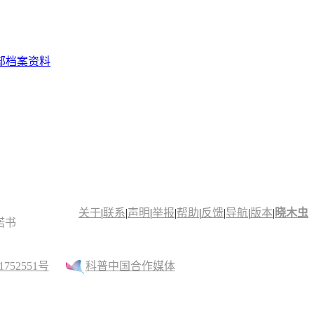
部档案资料
关于
|
联系
|
声明
|
举报
|
帮助
|
反馈
|
导航
|
版本
|
晓木虫
诺书
52551号
科普中国合作媒体