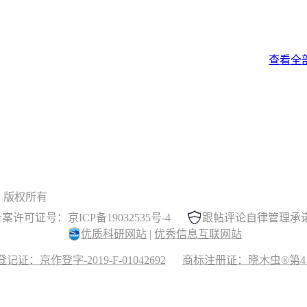
查看全
 晓木虫 版权所有
案许可证号：京ICP备19032535号-4
跟帖评论自律管理承
优质科研网站
|
优秀信息互联网站
记证：京作登字-2019-F-01042692
商标注册证：晓木虫®第417