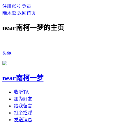
注册账号
登录
晓木虫
返回首页
near南柯一梦的主页
头像
near南柯一梦
收听TA
加为好友
给我留言
打个招呼
发送消息