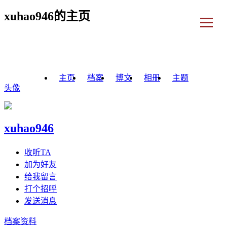
xuhao946的主页
主页
档案
博文
相册
主题
头像
xuhao946
收听TA
加为好友
给我留言
打个招呼
发送消息
档案资料