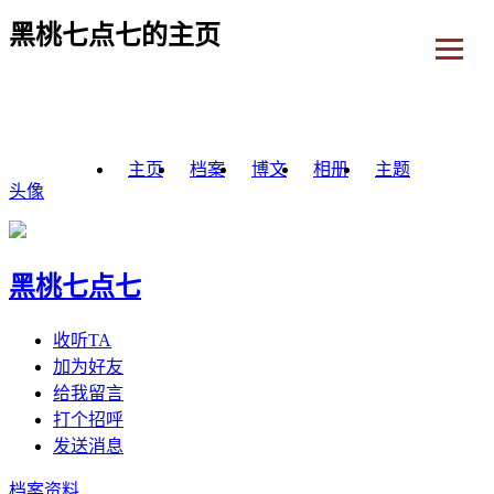
黑桃七点七的主页
主页
档案
博文
相册
主题
头像
黑桃七点七
收听TA
加为好友
给我留言
打个招呼
发送消息
档案资料