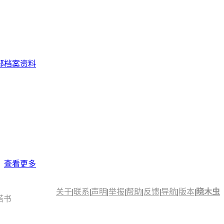
部档案资料
查看更多
关于
|
联系
|
声明
|
举报
|
帮助
|
反馈
|
导航
|
版本
|
晓木虫
诺书