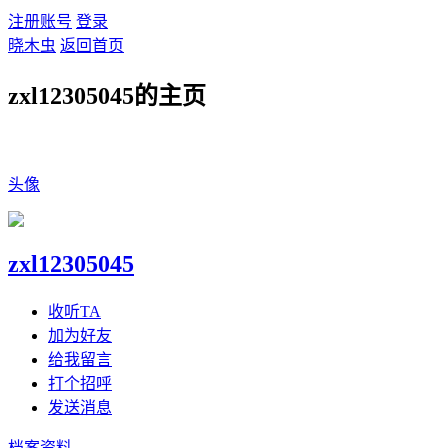
注册账号
登录
晓木虫
返回首页
zxl12305045的主页
头像
zxl12305045
收听TA
加为好友
给我留言
打个招呼
发送消息
档案资料