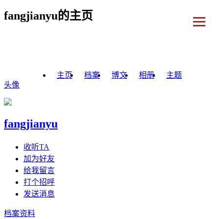
fangjianyu的主页
主页
档案
博文
相册
主题
头像
fangjianyu
收听TA
加为好友
给我留言
打个招呼
发送消息
档案资料