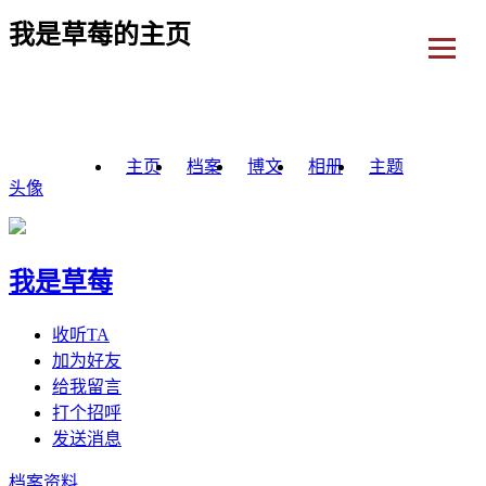
我是草莓的主页
主页
档案
博文
相册
主题
头像
我是草莓
收听TA
加为好友
给我留言
打个招呼
发送消息
档案资料