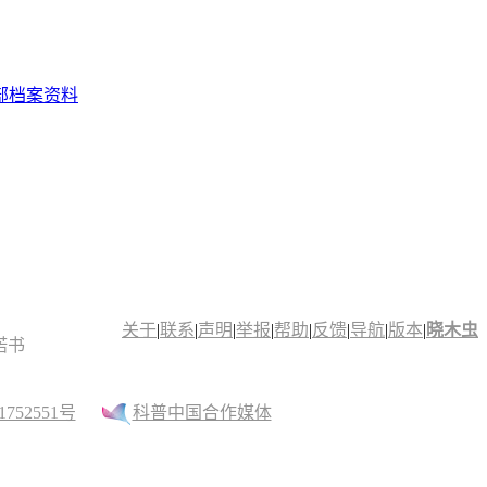
部档案资料
关于
|
联系
|
声明
|
举报
|
帮助
|
反馈
|
导航
|
版本
|
晓木虫
诺书
52551号
科普中国合作媒体