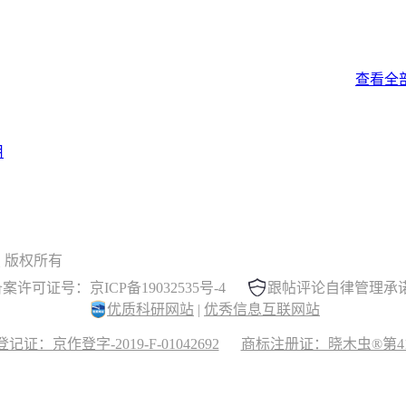
查看全
用
 晓木虫 版权所有
案许可证号：京ICP备19032535号-4
跟帖评论自律管理承
优质科研网站
|
优秀信息互联网站
记证：京作登字-2019-F-01042692
商标注册证：晓木虫®第417