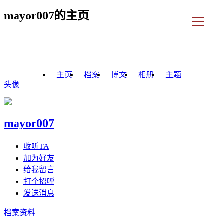
mayor007的主页
主页
档案
博文
相册
主题
头像
mayor007
收听TA
加为好友
给我留言
打个招呼
发送消息
档案资料