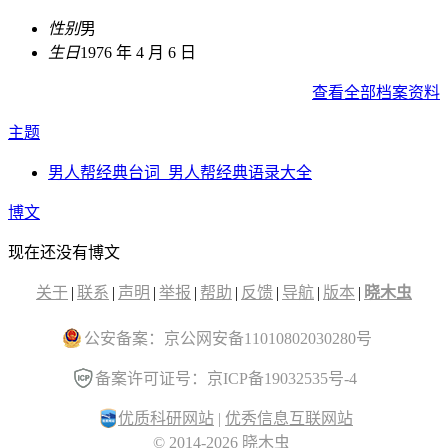
性别
男
生日
1976 年 4 月 6 日
查看全部档案资料
主题
男人帮经典台词_男人帮经典语录大全
博文
现在还没有博文
关于
|
联系
|
声明
|
举报
|
帮助
|
反馈
|
导航
|
版本
|
晓木虫
公安备案：京公网安备11010802030280号
备案许可证号：京ICP备19032535号-4
优质科研网站
|
优秀信息互联网站
© 2014-2026 晓木虫