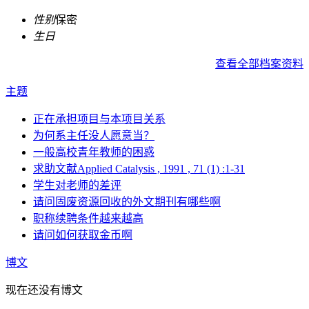
性别
保密
生日
查看全部档案资料
主题
正在承担项目与本项目关系
为何系主任没人愿意当？
一般高校青年教师的困惑
求助文献Applied Catalysis , 1991 , 71 (1) :1-31
学生对老师的差评
请问固废资源回收的外文期刊有哪些啊
职称续聘条件越来越高
请问如何获取金币啊
博文
现在还没有博文