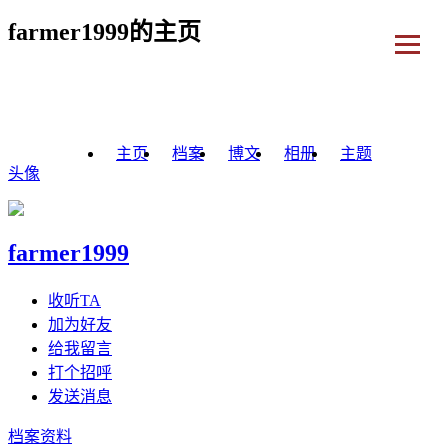
farmer1999的主页
主页
档案
博文
相册
主题
头像
farmer1999
收听TA
加为好友
给我留言
打个招呼
发送消息
档案资料