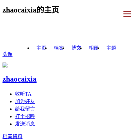
zhaocaixia的主页
主页
档案
博文
相册
主题
头像
zhaocaixia
收听TA
加为好友
给我留言
打个招呼
发送消息
档案资料