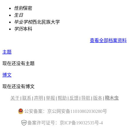
性别
保密
生日
毕业学校
西北民族大学
学历
本科
查看全部档案资料
主题
现在还没有主题
博文
现在还没有博文
关于
|
联系
|
声明
|
举报
|
帮助
|
反馈
|
导航
|
版本
|
晓木虫
公安备案：京公网安备11010802030280号
备案许可证号：京ICP备19032535号-4