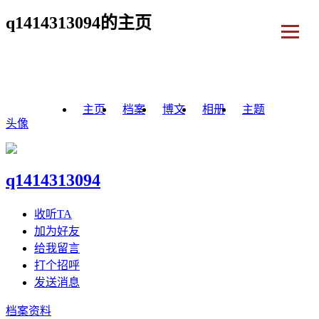
q1414313094的主页
主页
档案
博文
相册
主题
头像
q1414313094
收听TA
加为好友
给我留言
打个招呼
发送消息
档案资料