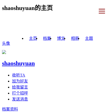
shaoshuyuan的主页
主页
档案
博文
相册
主题
头像
shaoshuyuan
收听TA
加为好友
给我留言
打个招呼
发送消息
档案资料