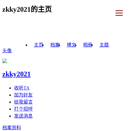
zkky2021的主页
主页
档案
博文
相册
主题
头像
zkky2021
收听TA
加为好友
给我留言
打个招呼
发送消息
档案资料