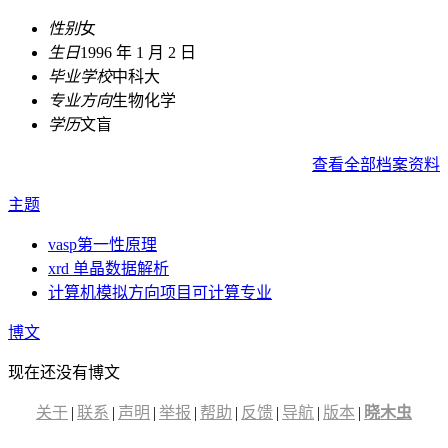
性别
女
生日
1996 年 1 月 2 日
毕业学校
中科大
专业方向
生物化学
学历
文盲
查看全部档案资料
主题
vasp第一性原理
xrd 单晶数据解析
计算机模拟方向项目可计算专业
博文
现在还没有博文
关于
|
联系
|
声明
|
举报
|
帮助
|
反馈
|
导航
|
版本
|
晓木虫