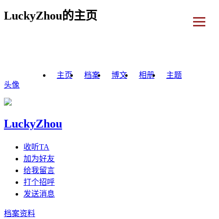
LuckyZhou的主页
主页
档案
博文
相册
主题
头像
LuckyZhou
收听TA
加为好友
给我留言
打个招呼
发送消息
档案资料