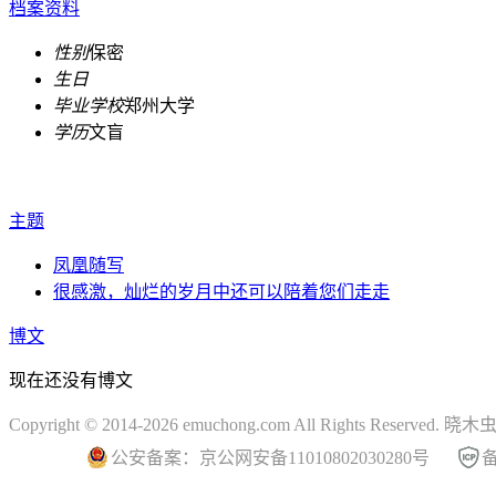
档案资料
性别
保密
生日
毕业学校
郑州大学
学历
文盲
主题
凤凰随写
很感激，灿烂的岁月中还可以陪着您们走走
博文
现在还没有博文
Copyright © 2014-2026 emuchong.com All Rights Reserved.
公安备案：京公网安备11010802030280号
备