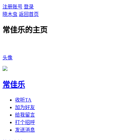
注册账号
登录
晓木虫
返回首页
常佳乐的主页
头像
常佳乐
收听TA
加为好友
给我留言
打个招呼
发送消息