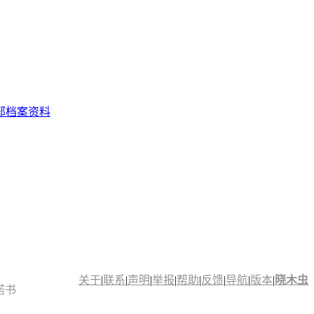
部档案资料
关于
|
联系
|
声明
|
举报
|
帮助
|
反馈
|
导航
|
版本
|
晓木虫
诺书