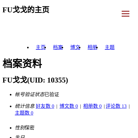
FU戈戈的主页
主页
档案
博文
相册
主题
档案资料
FU戈戈
(UID: 10355)
帐号验证状态
已验证
统计信息
好友数 0
|
博文数 0
|
相册数 0
|
评论数 13
|
主题数 0
性别
保密
生日
-