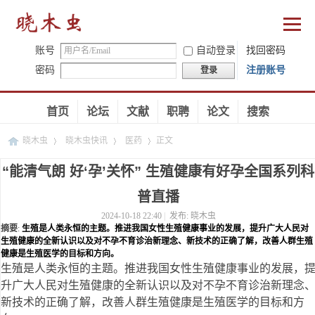
账号
自动登录
找回密码
密码
注册账号
登录
首页
论坛
文献
职聘
论文
搜索
晓木虫
晓木虫快讯
医药
正文
“能清气朗 好‘孕’关怀” 生殖健康有好孕全国系列科
普直播
›
›
›
2024-10-18 22:40
|
发布:
晓木虫
摘要
:
生殖是人类永恒的主题。推进我国女性生殖健康事业的发展，提升广大人民对
生殖健康的全新认识以及对不孕不育诊治新理念、新技术的正确了解，改善人群生殖
健康是生殖医学的目标和方向。
生殖是人类永恒的主题。推进我国女性生殖健康事业的发展，
升广大人民对生殖健康的全新认识以及对不孕不育诊治新理念
新技术的正确了解，改善人群生殖健康是生殖医学的目标和方