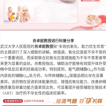
肖卓妮教授进行科普分享
武汉大学人民医院的
肖卓妮教授
就“多效抗氧化，助力优生优育”
的主题进行了深入细致的讲解。她强调，氧化应激是不孕不育
一个重要诱因，而采取联合抗氧化应激措施能为不孕不育患者
来更为显著的益处。肖教授指出，辅助治疗能够有效提升体外
精中低反应者的妊娠成功率。特别提到，能气朗辅酶Q
作为国
10
内获批的辅酶Q
处方药，与传统辅酶Q
保健品相比存在显著
10
10
差异。该药物在促进机体能量供应、增强抗氧化能力、改善卵
胞质量及卵巢功能方面表现出色，可显著提升接受辅助生殖技
（ART）治疗的不孕女性的临床妊娠率。