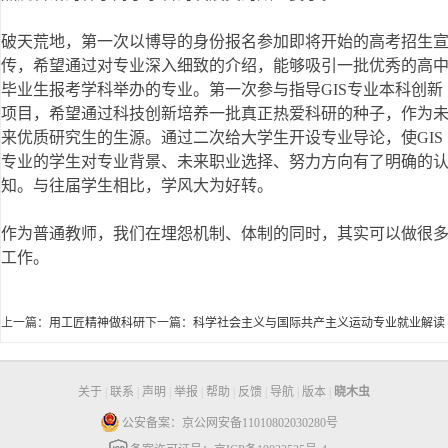
破天荒地，第一次以博导的身份报名参加即将开始的高考招生
传，希望通过对专业深入细致的介绍，能够吸引一批优秀的高
毕业生报考学科举办的专业。第一次参与指导GIS专业本科创新
项目，希望通过科技创新培养一批真正热爱科研的种子，作为
来优质研究生的生源。通过二次给大学生开设专业导论，使GIS
专业的学生对专业背景、未来职业选择、努力方向有了明确的
知。与往届学生相比，学风大为好转。
作为普通教师，我们在埋怨机制、体制的同时，其实可以做很
工作。
上一篇：
用工匠精神做科研
下一篇：
科学社会主义与国际共产主义运动专业就业解读
关于
|
联系
|
声明
|
举报
|
帮助
|
反馈
|
导航
|
版本
|
晓木虫
公安备案：京公网安备11010802030280号