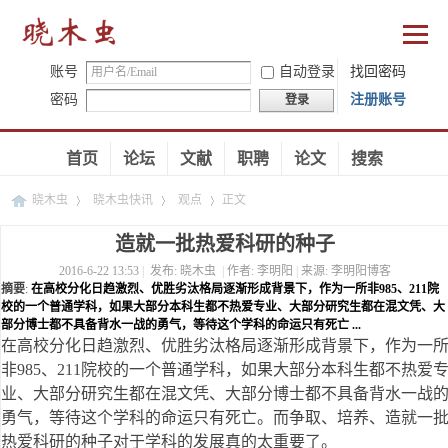
账号
自动登录
找回密码
密码
注册账号
登录
首页
论坛
文献
职聘
论文
搜索
晓木虫
晓木虫快讯
观点
正文
造就一批热爱科研的种子
2016-6-22 13:53
|
发布:
晓木虫
|
作者:
李明阳
|
来源:
李明阳博客
›
›
›
摘要
:
在高校分化日趋激烈、优胜劣汰格局逐渐形成背景下，作为一所非985、211院
校的一个普通学科，如果大部分本科生都不热爱专业、大部分研究生都在混文凭、大
部分博士都不具备背水一战的勇气，等待这个学科的命运只有死亡 ...
在高校分化日趋激烈、优胜劣汰格局逐渐形成背景下，作为一
非985、211院校的一个普通学科，如果大部分本科生都不热爱
业、大部分研究生都在混文凭、大部分博士都不具备背水一战
勇气，等待这个学科的命运只有死亡。而争取、培养、造就一
热爱科研的种子对于学科的发展真的太重要了。