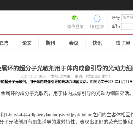
账号
密码
微信登录
QQ登录
职聘
论文
期刊
会议
快讯
虫子屋
金属环的超分子光敏剂用于体内成像引导的光动力细
2021-11-24 19:06
|
发布:
晓木虫
|
来源:
《德国应用化学》
属环的超分子光敏剂，用于体内成像引导的光动力细菌灭活。相关论文于2021年11月2
基于金属环的超分子光敏剂，用于体内成像引导的光动力细菌灭活。相
1-butyl-4-[4-(diphenylamino)styryl]pyridinium之
分子光敏剂具有聚集诱导的发射特性，表现出更好的荧光性能和对