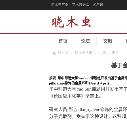
晓木虫首页
学术数据库
客户端
首页
论坛
文献
晓木虫
晓木虫快讯
生物
正文
基于
›
›
›
摘要
:
华中师范大学Yao Sun课题组开发出基于金
pillararene修饰的金属环和1-butyl-4-pyri ...
华中师范大学Yao Sun课题组开发出
《德国应用化学》杂志上。
研究人员通过pillar[5]arene修饰的金属环和
分子光敏剂。受益于这种设计，这种超