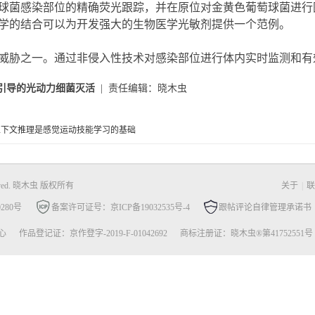
球菌感染部位的精确荧光跟踪，并在原位对金黄色葡萄球菌进行图
学的结合可以为开发强大的生物医学光敏剂提供一个范例。
威胁之一。通过非侵入性技术对感染部位进行体内实时监测和有
引导的光动力细菌灭活
| 责任编辑：晓木虫
上下文推理是感觉运动技能学习的基础
ved.
晓木虫 版权所有
关于
|
联
280号
备案许可证号：京ICP备19032535号-4
跟帖评论自律管理承诺书
心
作品登记证：京作登字-2019-F-01042692
商标注册证：晓木虫®第41752551号