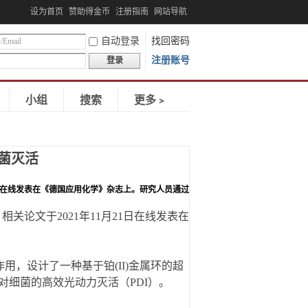
设为首页
赞助得金币
注册指南
网站导航
自动登录
找回密码
注册账号
登录
小组
搜索
更多﹥
菌灭活
1日在线发表在《德国应用化学》杂志上。研究人员通过
关论文于2021年11月21日在线发表在
间的主客体相互作用，设计了一种基于铂(II)金属环的超
细菌的高效光动力灭活（PDI）。