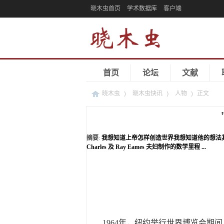
晓木虫首页
学术数据库
客户端
首页
论坛
文献
晓木虫
晓木虫快讯
人物
正文
›
›
›
摘要
:
我想知道上帝怎样创造世界我想知道他的想法
Charles 及 Ray Eames 夫妇制作的数学里程 ...
1964年，纽约举行世界博览会期间