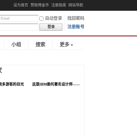
设为首页
赞助得金币
注册指南
网站导航
自动登录
找回密码
注册账号
登录
小组
搜索
更多﹥
家
很多游客的目光 这是IBM委托著名设计师——