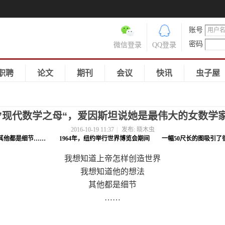
账号
密码
微信登录
QQ登录
职聘
论文
期刊
会议
快讯
虫子屋
”现代数学之母“，爱因斯坦说她是最伟大的女数学
2016-10-19 11:37
|
发布:
晓木虫
其他都是细节…… 1964年，纽约举行世界博览会期间 一幅50尺长的图吸引了
我想知道上帝怎样创造世界
我想知道他的想法
其他都是细节
……