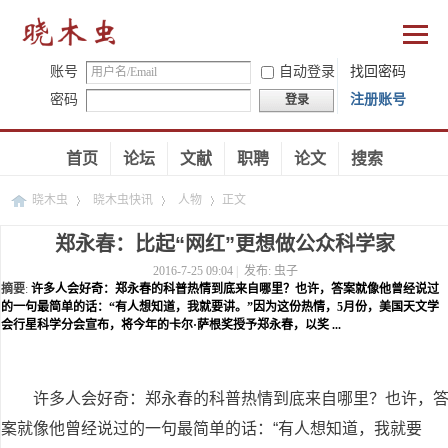
账号
自动登录
找回密码
密码
注册账号
登录
首页
论坛
文献
职聘
论文
搜索
晓木虫
晓木虫快讯
人物
正文
郑永春：比起“网红”更想做公众科学家
2016-7-25 09:04
|
发布:
虫子
›
›
›
摘要
:
许多人会好奇：郑永春的科普热情到底来自哪里？也许，答案就像他曾经说过
的一句最简单的话：“有人想知道，我就要讲。”因为这份热情，5月份，美国天文学
会行星科学分会宣布，将今年的卡尔·萨根奖授予郑永春，以奖 ...
许多人会好奇：郑永春的科普热情到底来自哪里？也许，
案就像他曾经说过的一句最简单的话：“有人想知道，我就要