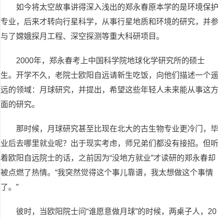
如今将太空故事讲得深入浅出的郑永春原本学的是环境保
专业，后来才转向行星科学，从事行星地质和环境的研究，并
与了嫦娥探月工程、深空探测等重大科研项目。
2000年，郑永春考上中国科学院地球化学研究所的硕士
生。开学不久，老院士欧阳自远请新生吃饭，向他们描述一个
远的领域：月球研究，并提出，希望这些年轻人未来能从事这
面的研究。
那时候，月球研究甚至比现在北大的古生物专业更冷门，
业后去哪里就业呢？出于现实考虑，师兄弟们都没有接招。但
着欧阳自远院士的话，之前因为“没地方就业”才读研的郑永春却
被点燃了热情。“我突然觉得这个事儿靠谱，我太想做这个事情
了。”
彼时，当欧阳院士问“谁愿意做月球”的时候，两桌子人，20