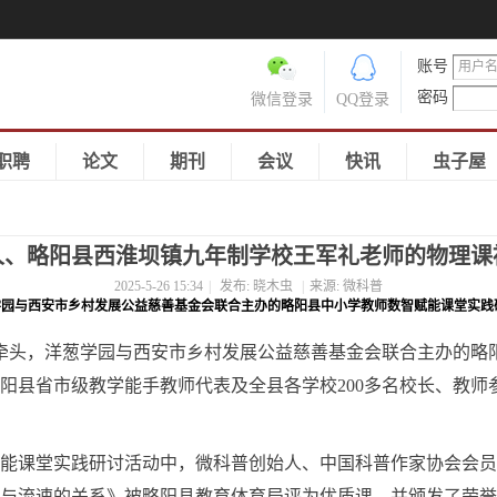
账号
密码
微信登录
QQ登录
职聘
论文
期刊
会议
快讯
虫子屋
人、略阳县西淮坝镇九年制学校王军礼老师的物理课
2025-5-26 15:34
|
发布:
晓木虫
|
来源:
微科普
葱学园与西安市乡村发展公益慈善基金会联合主办的略阳县中小学教师数智赋能课堂实
育局牵头，洋葱学园与西安市乡村发展公益慈善基金会联合主办的
阳县省市级教学能手教师代表及全县各学校200多名校长、教师
智赋能课堂实践研讨活动中，微科普创始人、中国科普作家协会会
与流速的关系》被略阳县教育体育局评为优质课，并颁发了荣誉