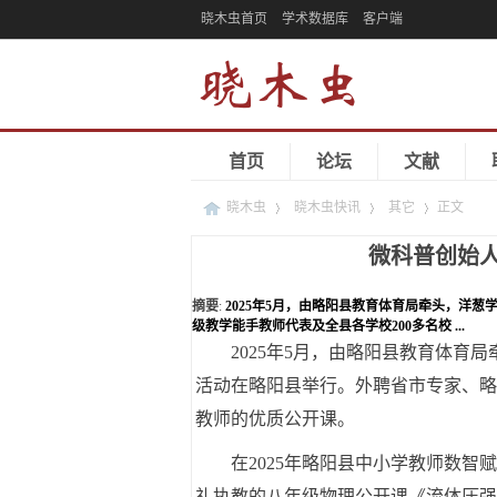
晓木虫首页
学术数据库
客户端
首页
论坛
文献
晓木虫
晓木虫快讯
其它
正文
微科普创始
›
›
›
摘要
:
2025年5月，由略阳县教育体育局牵头，洋
级教学能手教师代表及全县各学校200多名校 ...
2025年5月，由略阳县教育体
活动在略阳县举行。外聘省市专家、略
教师的优质公开课。
在2025年略阳县中小学教师数
礼执教的八年级物理公开课《流体压强