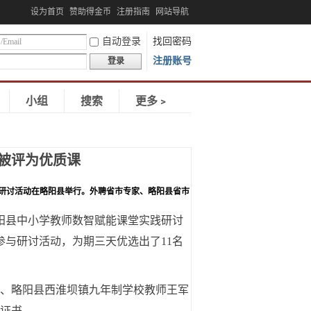
设为首页
赞助得金币
注册指南
网站导航
自动登录
找回密码
注册账号
登录
小组
搜索
更多﹥
被评为优质课
践研讨活动在略阳县举行。外聘省市专家、略阳县省市
略阳县中小学教师数智赋能课堂实践研讨
参与研讨活动，为期三天优选出了11名
员、略阳县西淮坝镇九年制学校教师王军
证书。